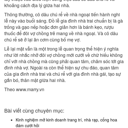
khoảng cách địa lý giữa hai nhà.
Thông thường, cô dâu chú rể về nhà ngoại tiến hành nghi
lễ này vào buổi sáng. Đồ lễ gia đình nhà trai chuẩn bị là gà
trống và gạo nếp hoặc đơn giản hơn là bánh kẹo, rượu
thuốc để đôi vợ chồng trẻ mang về nhà ngoại. Và cô dâu
chú rể sẽ ở lại ăn cơm cùng bố mẹ vợ.
Lễ lại mặt vẫn là một trong lễ quan trọng thể hiện ý nghĩa
như lời nhắc nhở đôi vợ chồng mới cưới về chữ hiếu không
chỉ với nhà chồng mà cũng phải quan tâm, chăm sóc tới gia
đình nhà vợ. Ngoài ra còn thể hiện sự chu đáo, quan tâm
của gia đình nhà trai và chú rể với gia đình nhà gái, tạo sự
gắn bó, thân mật giữa hai nhà.
Theo www.marry.vn
Bài viết cùng chuyên mục:
Kinh nghiệm mở kinh doanh trang trí, nhà rạp, cổng hoa
đám cưới hỏi