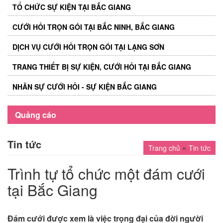
TỔ CHỨC SỰ KIỆN TẠI BẮC GIANG
CƯỚI HỎI TRỌN GÓI TẠI BẮC NINH, BẮC GIANG
DỊCH VỤ CƯỚI HỎI TRỌN GÓI TẠI LẠNG SƠN
TRANG THIẾT BỊ SỰ KIỆN, CƯỚI HỎI TẠI BẮC GIANG
NHÂN SỰ CƯỚI HỎI - SỰ KIỆN BẮC GIANG
Quảng cáo
Tin tức
»
Trang chủ
Tin tức
Trình tự tổ chức một đám cưới
tại Bắc Giang
Đám cưới được xem là việc trọng đại của đời người