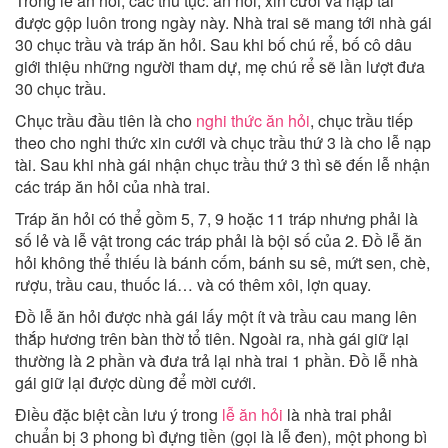
Trong lễ ăn hỏi, các thủ tục: ăn hỏi, xin cưới và nạp tài
được gộp luôn trong ngày này. Nhà trai sẽ mang tới nhà gái
30 chục trầu và tráp ăn hỏi. Sau khi bố chú rể, bố cô dâu
giới thiệu những người tham dự, mẹ chú rể sẽ lần lượt đưa
30 chục trầu.
Chục trầu đầu tiên là cho
nghi thức ăn hỏi
, chục trầu tiếp
theo cho nghi thức xin cưới và chục trầu thứ 3 là cho lễ nạp
tài. Sau khi nhà gái nhận chục trầu thứ 3 thì sẽ đến lễ nhận
các tráp ăn hỏi của nhà trai.
Tráp ăn hỏi có thể gồm 5, 7, 9 hoặc 11 tráp nhưng phải là
số lẻ và lễ vật trong các tráp phải là bội số của 2. Đồ lễ ăn
hỏi không thể thiếu là bánh cốm, bánh su sê, mứt sen, chè,
rượu, trầu cau, thuốc lá… và có thêm xôi, lợn quay.
Đồ lễ ăn hỏi được nhà gái lấy một ít và trầu cau mang lên
thắp hương trên bàn thờ tổ tiên. Ngoài ra, nhà gái giữ lại
thường là 2 phần và đưa trả lại nhà trai 1 phần. Đồ lễ nhà
gái giữ lại được dùng để mời cưới.
Điều đặc biệt cần lưu ý trong
lễ ăn hỏi
là nhà trai phải
chuẩn bị 3 phong bì đựng tiền (gọi là lễ đen), một phong bì