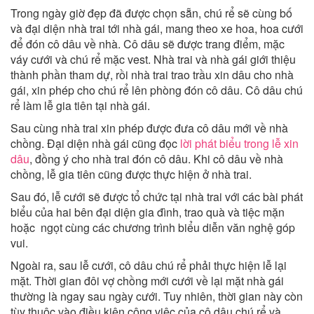
Trong ngày giờ đẹp đã được chọn sẵn, chú rể sẽ cùng bố
và đại diện nhà trai tới nhà gái, mang theo xe hoa, hoa cưới
để đón cô dâu về nhà. Cô dâu sẽ được trang điểm, mặc
váy cưới và chú rể mặc vest. Nhà trai và nhà gái giới thiệu
thành phần tham dự, rồi nhà trai trao trầu xin dâu cho nhà
gái, xin phép cho chú rể lên phòng đón cô dâu. Cô dâu chú
rể làm lễ gia tiên tại nhà gái.
Sau cùng nhà trai xin phép được đưa cô dâu mới về nhà
chồng. Đại diện nhà gái cũng đọc
lời phát biểu trong lễ xin
dâu
, đồng ý cho nhà trai đón cô dâu. Khi cô dâu về nhà
chồng, lễ gia tiên cũng được thực hiện ở nhà trai.
Sau đó, lễ cưới sẽ được tổ chức tại nhà trai với các bài phát
biểu của hai bên đại diện gia đình, trao quà và tiệc mặn
hoặc ngọt cùng các chương trình biểu diễn văn nghệ góp
vui.
Ngoài ra, sau lễ cưới, cô dâu chú rể phải thực hiện lễ lại
mặt. Thời gian đôi vợ chồng mới cưới về lại mặt nhà gái
thường là ngay sau ngày cưới. Tuy nhiên, thời gian này còn
tùy thuộc vào điều kiện công việc của cô dâu chú rể và