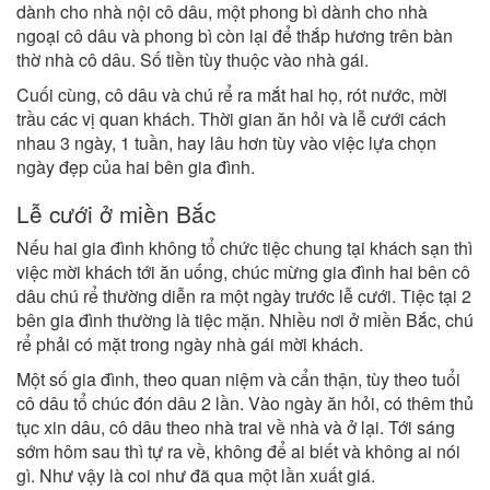
dành cho nhà nội cô dâu, một phong bì dành cho nhà
ngoại cô dâu và phong bì còn lại để thắp hương trên bàn
thờ nhà cô dâu. Số tiền tùy thuộc vào nhà gái.
Cuối cùng, cô dâu và chú rể ra mắt hai họ, rót nước, mời
trầu các vị quan khách. Thời gian ăn hỏi và lễ cưới cách
nhau 3 ngày, 1 tuần, hay lâu hơn tùy vào việc lựa chọn
ngày đẹp của hai bên gia đình.
Lễ cưới ở miền Bắc
Nếu hai gia đình không tổ chức tiệc chung tại khách sạn thì
việc mời khách tới ăn uống, chúc mừng gia đình hai bên cô
dâu chú rể thường diễn ra một ngày trước lễ cưới. Tiệc tại 2
bên gia đình thường là tiệc mặn. Nhiều nơi ở miền Bắc, chú
rể phải có mặt trong ngày nhà gái mời khách.
Một số gia đình, theo quan niệm và cẩn thận, tùy theo tuổi
cô dâu tổ chúc đón dâu 2 lần. Vào ngày ăn hỏi, có thêm thủ
tục xin dâu, cô dâu theo nhà trai về nhà và ở lại. Tới sáng
sớm hôm sau thì tự ra về, không để ai biết và không ai nói
gì. Như vậy là coi như đã qua một lần xuất giá.