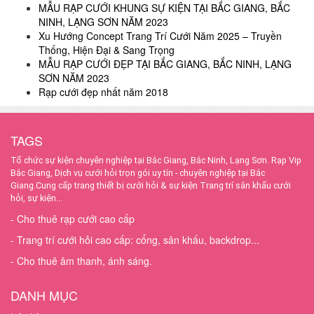
MẪU RẠP CƯỚI KHUNG SỰ KIỆN TẠI BẮC GIANG, BẮC
NINH, LẠNG SƠN NĂM 2023
Xu Hướng Concept Trang Trí Cưới Năm 2025 – Truyền
Thống, Hiện Đại & Sang Trọng
MẪU RẠP CƯỚI ĐẸP TẠI BẮC GIANG, BẮC NINH, LẠNG
SƠN NĂM 2023
Rạp cưới đẹp nhất năm 2018
TAGS
Tổ chức sự kiện chuyên nghiệp tại Bắc Giang, Bắc Ninh, Lạng Sơn.
Rạp Vip
Bắc Giang, Dịch vụ cưới hỏi trọn gói uy tín - chuyên nghiệp tại Bắc
Giang.Cung cấp trang thiết bị cưới hỏi & sự kiện Trang trí sân khấu cưới
hỏi, sự kiện...
- Cho thuê rạp cưới cao cấp
- Trang trí cưới hỏi cao cấp: cổng, sân khấu, backdrop...
- Cho thuê âm thanh, ánh sáng.
DANH MỤC