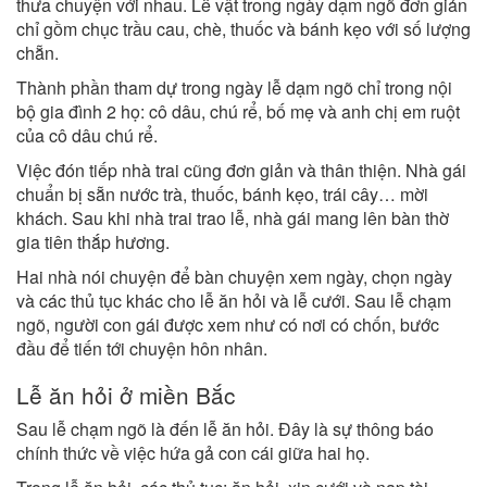
thưa chuyện với nhau. Lễ vật trong ngày dạm ngõ đơn giản
chỉ gồm chục trầu cau, chè, thuốc và bánh kẹo với số lượng
chẵn.
Thành phần tham dự trong ngày lễ dạm ngõ chỉ trong nội
bộ gia đình 2 họ: cô dâu, chú rể, bố mẹ và anh chị em ruột
của cô dâu chú rể.
Việc đón tiếp nhà trai cũng đơn giản và thân thiện. Nhà gái
chuẩn bị sẵn nước trà, thuốc, bánh kẹo, trái cây… mời
khách. Sau khi nhà trai trao lễ, nhà gái mang lên bàn thờ
gia tiên thắp hương.
Hai nhà nói chuyện để bàn chuyện xem ngày, chọn ngày
và các thủ tục khác cho lễ ăn hỏi và lễ cưới. Sau lễ chạm
ngõ, người con gái được xem như có nơi có chốn, bước
đầu để tiến tới chuyện hôn nhân.
Lễ ăn hỏi ở miền Bắc
Sau lễ chạm ngõ là đến lễ ăn hỏi. Đây là sự thông báo
chính thức về việc hứa gả con cái giữa hai họ.