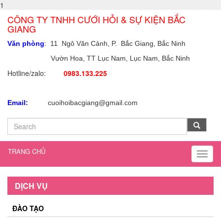
1
CÔNG TY TNHH CƯỚI HỎI & SỰ KIỆN BẮC
GIANG
Văn phòng
:
11 Ngô Văn Cảnh, P. Bắc Giang, Bắc Ninh
Vườn Hoa, TT Lục Nam, Lục Nam,
Bắc Ninh
Hotline/zalo:
0983.133.225
Email:
cuoihoibacgiang@gmail.com
TRANG CHỦ
Toggl
naviga
DỊCH VỤ
ĐÀO TẠO