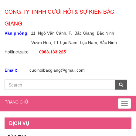
CÔNG TY TNHH CƯỚI HỎI & SỰ KIỆN BẮC
GIANG
Văn phòng
:
11 Ngô Văn Cảnh, P. Bắc Giang, Bắc Ninh
Vườn Hoa, TT Lục Nam, Lục Nam,
Bắc Ninh
Hotline/zalo:
0983.133.225
Email:
cuoihoibacgiang@gmail.com
TRANG CHỦ
Toggl
naviga
DỊCH VỤ