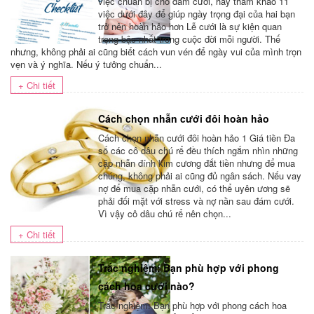
việc chuẩn bị cho đám cưới, hãy tham khảo 11
việc dưới đây để giúp ngày trọng đại của hai bạn
trở nên hoàn hảo hơn Lễ cưới là sự kiện quan
trọng bậc nhất trong cuộc đời mỗi người. Thế
nhưng, không phải ai cũng biết cách vun vén để ngày vui của mình trọn
vẹn và ý nghĩa. Nếu ý tưởng chuẩn...
+ Chi tiết
Cách chọn nhẫn cưới đôi hoàn hảo
Cách chọn nhẫn cưới đôi hoàn hảo 1 Giá tiền Đa
số các cô dâu chú rể đều thích ngắm nhìn những
cặp nhẫn đính kim cương đắt tiền nhưng để mua
chúng, không phải ai cũng đủ ngân sách. Nếu vay
nợ để mua cặp nhẫn cưới, có thể uyên ương sẽ
phải đối mặt với stress và nợ nần sau đám cưới.
Vì vậy cô dâu chú rể nên chọn...
+ Chi tiết
Trắc nghiệm: Bạn phù hợp với phong
cách hoa cưới nào?
Trắc nghiệm: Bạn phù hợp với phong cách hoa