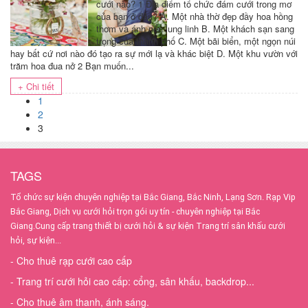
cưới nào? 1 Địa điểm tổ chức đám cưới trong mơ
của bạn ở đâu? A. Một nhà thờ đẹp đầy hoa hồng
thơm và ánh nến lung linh B. Một khách sạn sang
trọng của thành phố C. Một bãi biển, một ngọn núi
hay bất cứ nơi nào đó tạo ra sự mới lạ và khác biệt D. Một khu vườn với
trăm hoa đua nở 2 Bạn muốn...
+ Chi tiết
1
2
3
TAGS
Tổ chức sự kiện chuyên nghiệp tại Bắc Giang, Bắc Ninh, Lạng Sơn.
Rạp Vip
Bắc Giang, Dịch vụ cưới hỏi trọn gói uy tín - chuyên nghiệp tại Bắc
Giang.Cung cấp trang thiết bị cưới hỏi & sự kiện Trang trí sân khấu cưới
hỏi, sự kiện...
- Cho thuê rạp cưới cao cấp
- Trang trí cưới hỏi cao cấp: cổng, sân khấu, backdrop...
- Cho thuê âm thanh, ánh sáng.