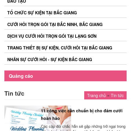
ĐÀO TẠO
TỔ CHỨC SỰ KIỆN TẠI BẮC GIANG
CƯỚI HỎI TRỌN GÓI TẠI BẮC NINH, BẮC GIANG
DỊCH VỤ CƯỚI HỎI TRỌN GÓI TẠI LẠNG SƠN
TRANG THIẾT BỊ SỰ KIỆN, CƯỚI HỎI TẠI BẮC GIANG
NHÂN SỰ CƯỚI HỎI - SỰ KIỆN BẮC GIANG
Quảng cáo
Tin tức
»
Trang chủ
Tin tức
11 công việc cần chuẩn bị cho đám cưới
hoàn hảo
Các cặp đôi chắc hẳn sẽ gặp những trở ngại trong