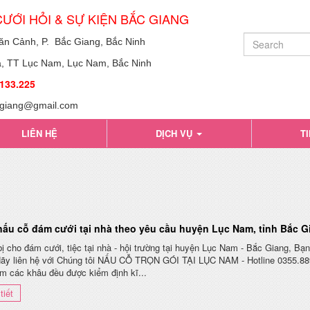
ƯỚI HỎI & SỰ KIỆN BẮC GIANG
n Cảnh, P. Bắc Giang, Bắc Ninh
ục Nam, Lục Nam,
Bắc Ninh
133.225
cgiang@gmail.com
LIÊN HỆ
DỊCH VỤ
T
ấu cỗ đám cưới tại nhà theo yêu cầu huyện Lục Nam, tỉnh Bắc G
ị cho đám cưới, tiệc tại nhà - hội trường tại huyện Lục Nam - Bắc Giang, B
Hãy liên hệ với Chúng tôi NẤU CỖ TRỌN GÓI TẠI LỤC NAM - Hotline 0355.889
âm các khâu đều được kiểm định kĩ...
tiết