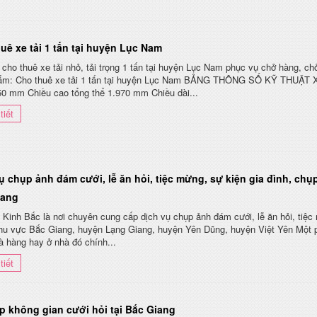
uê xe tải 1 tấn tại huyện Lục Nam
cho thuê xe tải nhỏ, tải trọng 1 tấn tại huyện Lục Nam phục vụ chở hàng, chở
ẩm: Cho thuê xe tải 1 tấn tại huyện Lục Nam BẢNG THÔNG SỐ KỸ THUẬT X
50 mm Chiều cao tổng thể 1.970 mm Chiều dài...
tiết
ụ chụp ảnh đám cưới, lễ ăn hỏi, tiệc mừng, sự kiện gia đình, c
iang
 Kinh Bắc là nơi chuyên cung cấp dịch vụ chụp ảnh đám cưới, lễ ăn hỏi, tiệ
hu vực Bắc Giang, huyện Lạng Giang, huyện Yên Dũng, huyện Việt Yên Một ph
à hàng hay ở nhà đó chính...
tiết
p không gian cưới hỏi tại Bắc Giang