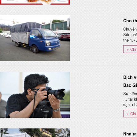
Cho th
Chuyên 
Sản ph
thể 1.7
+ Chi 
Dịch v
Bac G
Sự kiện
… tại k
sạn, nh
+ Chi 
Nhà rạ