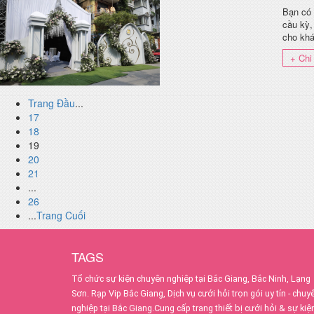
Bạn có 
cầu kỳ,
cho khá
+ Chi 
Trang Đầu
...
17
18
19
20
21
...
26
...
Trang Cuối
TAGS
Tổ chức sự kiện chuyên nghiệp tại Bắc Giang, Bắc Ninh, Lạng
Sơn.
Rạp Vip Bắc Giang, Dịch vụ cưới hỏi trọn gói uy tín - chuy
nghiệp tại Bắc Giang.Cung cấp trang thiết bị cưới hỏi & sự kiệ