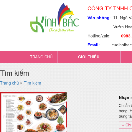
CÔNG TY TNHH C
Văn phòng
:
11 Ngô Vă
Vườn Hoa, TT L
Hotline/zalo:
0983.
Email:
cuoihoiba
TRANG CHỦ
GIỚI THIỆU
Tìm kiếm
»
Trang chủ
Tìm kiếm
Nhận n
Chuẩn b
trọng. 
trung t
+ Chi 