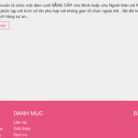
muốn tổ chức một đám cưới ĐẲNG CẤP cho Mình hoặc cho Người thân với NH
 phức tạp với kích cỡ lớn phù hợp với không gian tổ chức ngoài trời…Nó đòi 
ch hàng sự an...
tiết
DANH MỤC
B
Liên hệ
Giới thiệu
ên
Dịch vụ
n