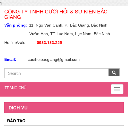
1
CÔNG TY TNHH CƯỚI HỎI & SỰ KIỆN BẮC
GIANG
Văn phòng
:
11 Ngô Văn Cảnh, P. Bắc Giang, Bắc Ninh
Vườn Hoa, TT Lục Nam, Lục Nam,
Bắc Ninh
Hotline/zalo:
0983.133.225
Email:
cuoihoibacgiang@gmail.com
TRANG CHỦ
Toggl
naviga
DỊCH VỤ
ĐÀO TẠO